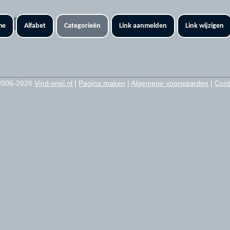
me
Alfabet
Categorieën
Link aanmelden
Link wijzigen
2006-2026
Vind-snel.nl
|
Pagina maken
|
Algemene voorwaarden
|
Cont